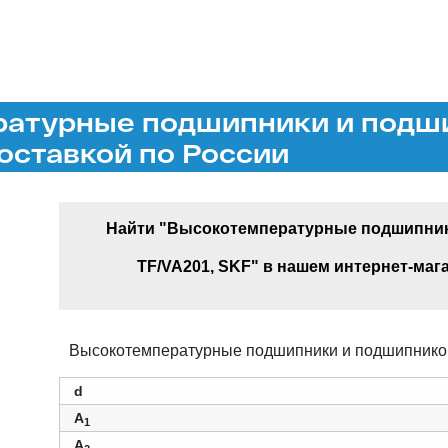
ратурные подшипники и подш
 доставкой по России
Найти "Высокотемпературные подшипники
TF/VA201, SKF" в нашем интернет-маг
Высокотемпературные подшипники и подшипнико
d
A
1
A