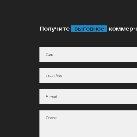
Получите
выгодное
коммерче