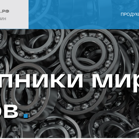
ПРОДУК
ЗИН
пники ми
ов
.