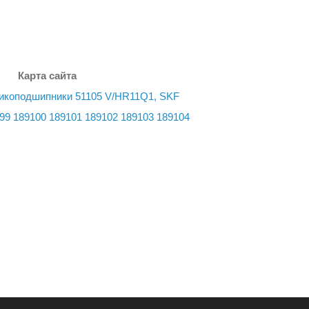
Карта сайта
коподшипники 51105 V/HR11Q1, SKF
99
189100
189101
189102
189103
189104