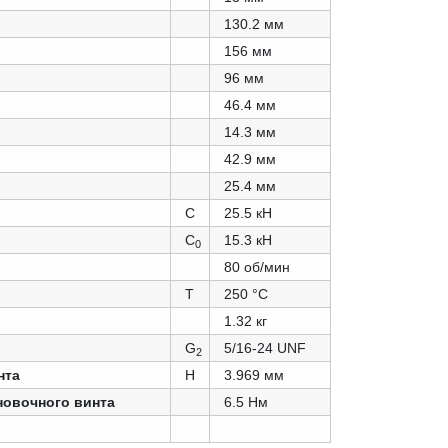
130.2 мм
156 мм
96 мм
46.4 мм
14.3 мм
42.9 мм
25.4 мм
C
25.5 кН
C
15.3 кН
0
80 об/мин
T
250 °C
1.32 кг
G
5/16-24 UNF
2
нта
Н
3.969 мм
новочного винта
6.5 Нм