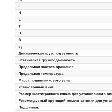
2
J
H
L
T
Н
B
s
1
Динамическая грузоподъемность
Статическая грузоподъемность
Предельная частота вращения
Предельная температура
Масса подшипникового узла
Установочный винт
Размер шестигранного ключа для установочного ви
Рекомендуемый крутящий момент затяжки для уста
Подшипник