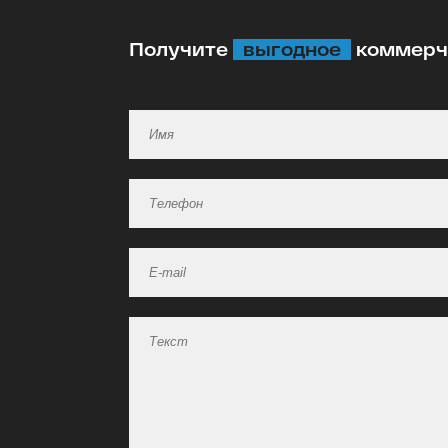
Получите
выгодное
коммерче