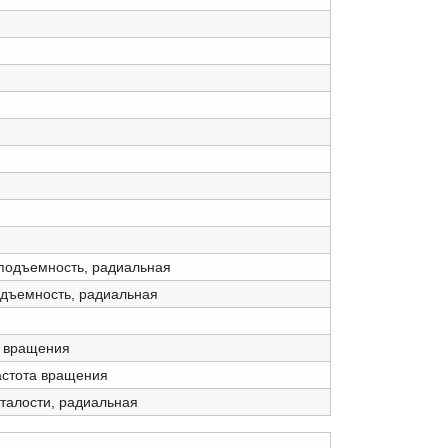
подъемность, радиальная
одъемность, радиальная
а вращения
астота вращения
сталости, радиальная