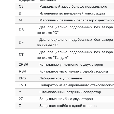
C3
Радиальный зазор больше нормального
B
Изменения во внутренней конструкции
M
Массивный латунный сепаратор с центриро
Два специально подобранных без зазора
DB
по схеме "О"
Два специально подобранных без зазора
DF
по схеме "X"
Два специально подобранных без зазора
DT
по схеме "Тандем"
2RSR
Контактные уплотнения с двух сторон
RSR
Контактное уплотнение с одной стороны
BRS
Лабиринтное уплотнение
TVH
Сепаратор из армированного стекловолок
Y
Штампованный латунный сепаратор
2Z
Защитные шайбы с двух сторон
Z
Защитная шайба с одной стороны