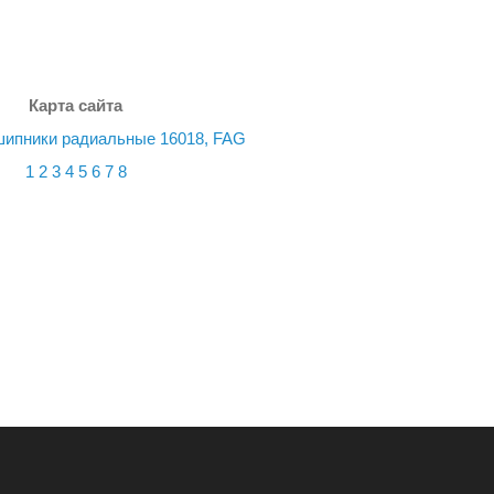
Карта сайта
ипники радиальные 16018, FAG
1
2
3
4
5
6
7
8