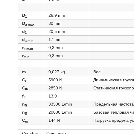
D
26,9 mm
1
D
30 mm
a max
d
20,5 mm
1
d
17 mm
a min
r
0,3 mm
a max
r
0,3 mm
min
m
0,027 kg
Вес
C
5900 N
Динамическая грузо
r
C
2850 N
Статическая грузоп
0r
f
13,9
0
n
33500 1/min
Предельная частот
G
n
20000 1/min
Базовая тепловая ч
B
C
144 N
Нагрузка предела у
ur
Суффикс
Описание