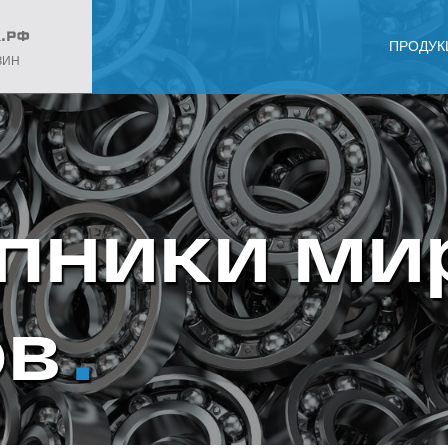
ПРОДУК
ЗИН
пники ми
ов
.