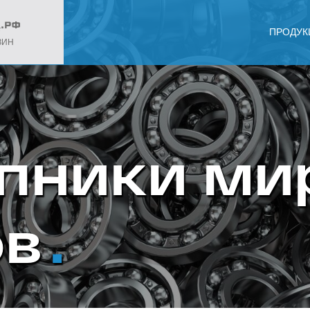
ПРОДУК
ЗИН
пники ми
ов
.