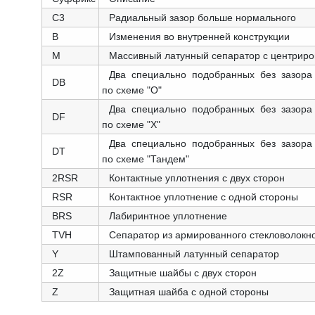
C3
Радиальный зазор больше нормального
B
Изменения во внутренней конструкции
M
Массивный латунный сепаратор с центриро
Два специально подобранных без зазора
DB
по схеме "О"
Два специально подобранных без зазора
DF
по схеме "X"
Два специально подобранных без зазора
DT
по схеме "Тандем"
2RSR
Контактные уплотнения с двух сторон
RSR
Контактное уплотнение с одной стороны
BRS
Лабиринтное уплотнение
TVH
Сепаратор из армированного стекловолок
Y
Штампованный латунный сепаратор
2Z
Защитные шайбы с двух сторон
Z
Защитная шайба с одной стороны