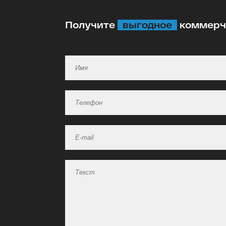
Получите
выгодное
коммерче