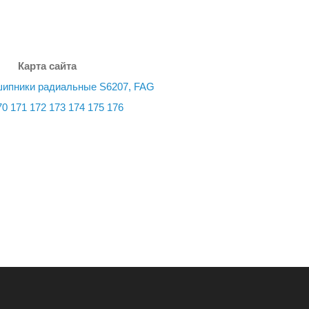
Карта сайта
ипники радиальные S6207, FAG
70
171
172
173
174
175
176