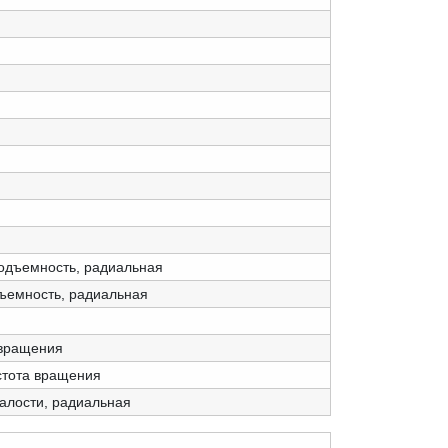
одъемность, радиальная
дъемность, радиальная
 вращения
стота вращения
талости, радиальная