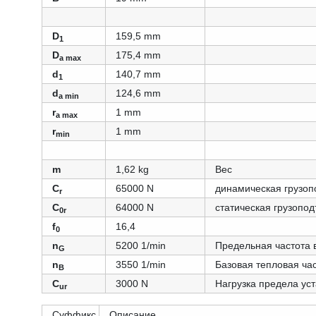
D
159,5 mm
1
D
175,4 mm
a max
d
140,7 mm
1
d
124,6 mm
a min
r
1 mm
a max
r
1 mm
min
m
1,62 kg
Вес
C
65000 N
динамическая грузоп
r
C
64000 N
статическая грузопо
0r
f
16,4
0
n
5200 1/min
Предельная частота
G
n
3550 1/min
Базовая тепловая ча
B
C
3000 N
Нагрузка предела ус
ur
Суффикс
Описание