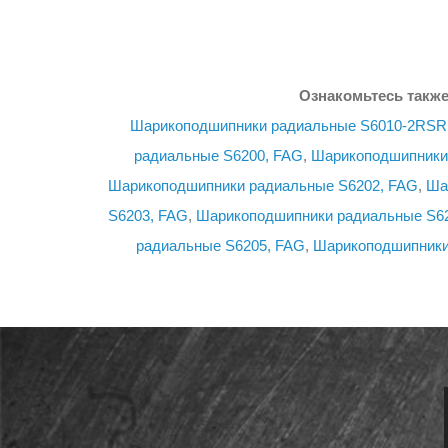
Ознакомьтесь также
Шарикоподшипники радиальные S6010-2RSR
радиальные S6200, FAG
,
Шарикоподшипники
Шарикоподшипники радиальные S6202, FAG
,
Ша
S6203, FAG
,
Шарикоподшипники радиальные S6
радиальные S6205, FAG
,
Шарикоподшипники