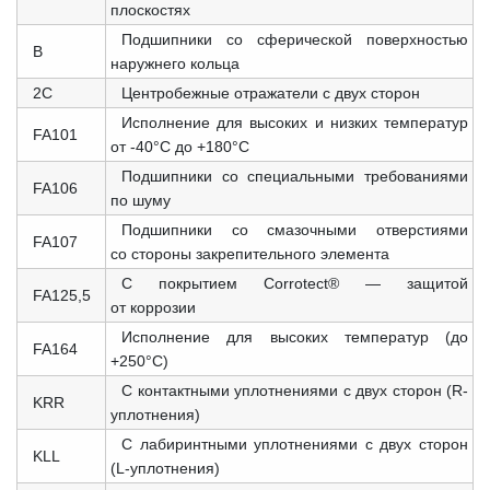
плоскостях
Подшипники со сферической поверхностью
B
наружнего кольца
2C
Центробежные отражатели с двух сторон
Исполнение для высоких и низких температур
FA101
от -40°C до +180°C
Подшипники со специальными требованиями
FA106
по шуму
Подшипники со смазочными отверстиями
FA107
со стороны закрепительного элемента
С покрытием Corrotect® — защитой
FA125,5
от коррозии
Исполнение для высоких температур (до
FA164
+250°C)
С контактными уплотнениями с двух сторон (R-
KRR
уплотнения)
С лабиринтными уплотнениями с двух сторон
KLL
(L-уплотнения)