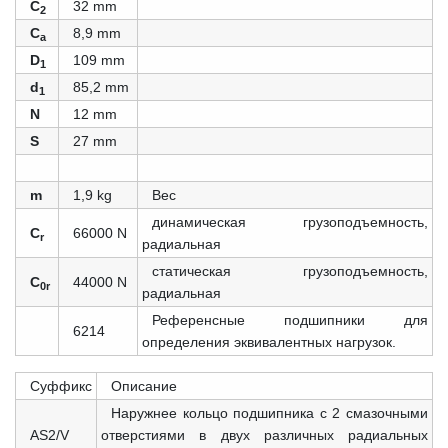
C
32 mm
2
C
8,9 mm
a
D
109 mm
1
d
85,2 mm
1
N
12 mm
S
27 mm
m
1,9 kg
Вес
динамическая грузоподъемность,
C
66000 N
r
радиальная
статическая грузоподъемность,
C
44000 N
0r
радиальная
Референсные подшипники для
6214
определения эквивалентных нагрузок.
Суффикс
Описание
Наружнее кольцо подшипника с 2 смазочными
AS2/V
отверстиями в двух различных радиальных