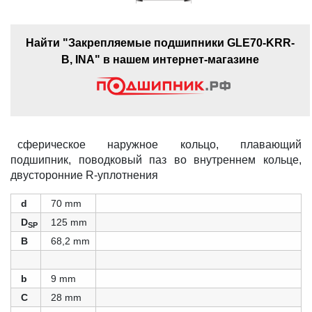
Найти "Закрепляемые подшипники GLE70-KRR-
B, INA" в нашем интернет-магазине
сферическое наружное кольцо, плавающий
подшипник, поводковый паз во внутреннем кольце,
двусторонние R-уплотнения
d
70 mm
D
125 mm
SP
B
68,2 mm
b
9 mm
C
28 mm