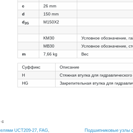
c
26 mm
d
150 mm
d
M150X2
2G
KM30
Условное обозначение, га
MB30
Условное обозначение, с
m
7,66 kg
Вес
Суффикс
Описание
H
Стяжная втулка для гидравлического
HG
Закрепительная втулка для гидравли
 с
телями UCT209-27, FAG
,
Подшипниковые узлы с