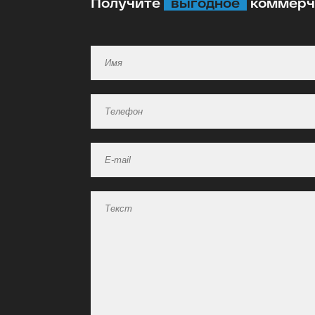
Получите
выгодное
коммерче