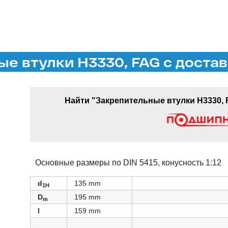
е втулки H3330, FAG с достав
Найти "Закрепительные втулки H3330, 
Основные размеры по DIN 5415, конусность 1:12
d
135 mm
1H
D
195 mm
m
l
159 mm