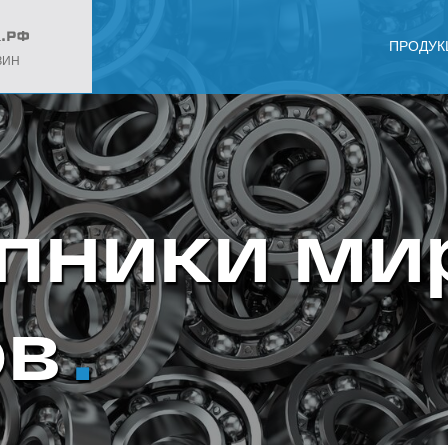
ПРОДУК
ЗИН
пники ми
ов
.