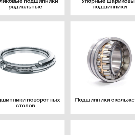
ликовые подшипники
Упорные шариковы
радиальные
подшипники
дшипники поворотных
Подшипники скольже
столов