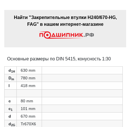
Найти "Закрепительные втулки H240/670-HG,
FAG" в нашем интернет-магазине
Основные размеры по DIN 5415, конусность 1:30
d
630 mm
1H
D
780 mm
m
l
418 mm
c
80 mm
c
101 mm
1
d
670 mm
d
Tr670X6
2G