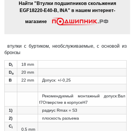
Найти "Втулки подшипников скольжения
EGF18220-E40-B, INA" в нашем интернет-
магазине
втулки с буртиком, необслуживаемые, с основой из
бронзы
D
18 mm
i
D
20 mm
o
B
22 mm
Допуск: +/-0,25
Рекомендуемый монтажный допуск:Вал
f7Отверстие в корпусеН7
1)
радиус Rmax = S3
2)
плоскость разъема
C
i
0,5 mm