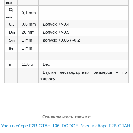
max
C
i
0,1 mm
min
C
0,6 mm
Допуск: +/-0,4
o
D
26 mm
Допуск: +/-0,5
FL
S
1 mm
допуск: +0,05 / -0,2
FL
s
1 mm
3
m
11,8 g
Вес
Втулки нестандартных размеров – по
запросу.
Ознакомьтесь также с
Узел в сборе F2B-GTAH-106, DODGE
,
Узел в сборе F2B-GTAH-