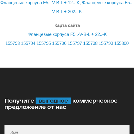
Фланцевые корпуса F5..-V-B-L + 12..-K
,
Фланцевые корпуса F5..-
V-B-L + 202..-K
Карта сайта
Фланцевые корпуса F5..-V-B-L + 22..-K
155793
155794
155795
155796
155797
155798
155799
155800
Получите
выгодное
коммерческое
предложение от нас