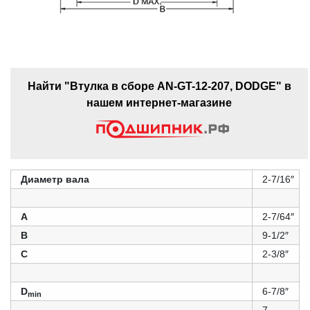
Найти "Втулка в сборе AN-GT-12-207, DODGE" в
нашем интернет-магазине
Диаметр вала
2-7/16″
A
2-7/64″
B
9-1/2″
C
2-3/8″
D
6-7/8″
min