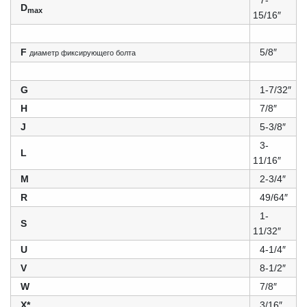
7-
D
max
15/16″
F
5/8″
диаметр фиксирующего болта
G
1-7/32″
H
7/8″
J
5-3/8″
3-
L
11/16″
M
2-3/4″
R
49/64″
1-
S
11/32″
U
4-1/4″
V
8-1/2″
W
7/8″
X*
3/16″