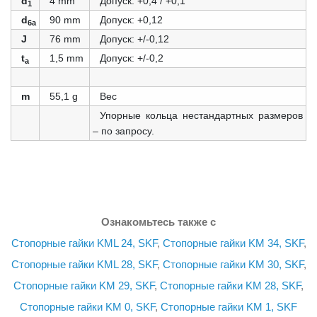
d
4 mm
Допуск: +0,4 / +0,1
1
d
90 mm
Допуск: +0,12
6a
J
76 mm
Допуск: +/-0,12
t
1,5 mm
Допуск: +/-0,2
a
m
55,1 g
Вес
Упорные кольца нестандартных размеров
– по запросу.
Ознакомьтесь также с
Стопорные гайки KML 24, SKF
,
Стопорные гайки KM 34, SKF
,
Стопорные гайки KML 28, SKF
,
Стопорные гайки KM 30, SKF
,
Стопорные гайки KM 29, SKF
,
Стопорные гайки KM 28, SKF
,
Стопорные гайки KM 0, SKF
,
Стопорные гайки KM 1, SKF