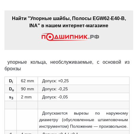
Найти "Упорные шайбы, Полосы EGW62-E40-B,
INA" в нашем интернет-магазине
упорные кольца, необслуживаемые, с основой из
бронзы
D
62 mm
Допуск: +0,25
i
D
90 mm
Допуск: -0,25
o
s
2 mm
Допуск: -0,05
3
Допускаются вырезы по наружному
диаметру (обусловленные штамповочным
инструментом) Положение — произвольное.