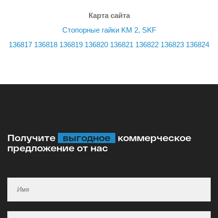
Карта сайта
Стопорные гайки KM 2, SKF
136817
136818
136819
136820
136821
136822
136823
136824
Получите
выгодное
коммерческое
предложение от нас