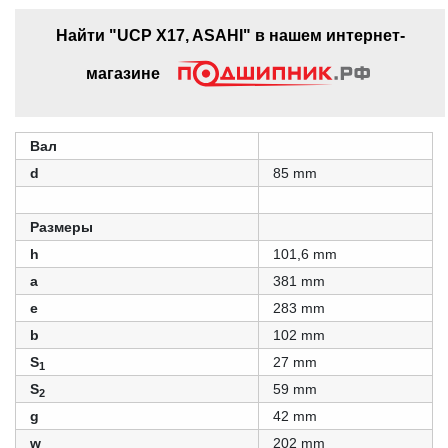
Найти "UCP X17, ASAHI" в нашем интернет-
магазине
Вал
d
85 mm
Размеры
h
101,6 mm
a
381 mm
e
283 mm
b
102 mm
S
27 mm
1
S
59 mm
2
g
42 mm
w
202 mm