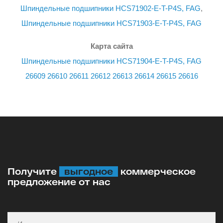
Шпиндельные подшипники HCS71902-E-T-P4S, FAG
,
Шпиндельные подшипники HCS71903-E-T-P4S, FAG
Карта сайта
Шпиндельные подшипники HCS71904-E-T-P4S, FAG
26609
26610
26611
26612
26613
26614
26615
26616
Получите
выгодное
коммерческое
предложение от нас