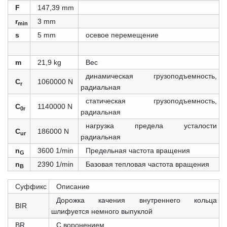
F
147,39 mm
r
3 mm
min
s
5 mm
осевое перемещение
m
21,9 kg
Вес
динамическая грузоподъемность,
C
1060000 N
r
радиальная
статическая грузоподъемность,
C
1140000 N
0r
радиальная
нагрузка предела усталости
C
186000 N
ur
радиальная
n
3600 1/min
Предельная частота вращения
G
n
2390 1/min
Базовая тепловая частота вращения
B
Суффикс
Описание
Дорожка качения внутреннего кольца
BIR
шлифуется немного выпуклой
BR
С воронением