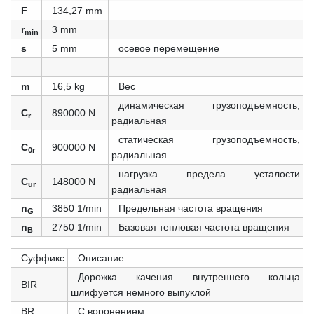
F
134,27 mm
r
3 mm
min
s
5 mm
осевое перемещение
m
16,5 kg
Вес
динамическая грузоподъемность,
C
890000 N
r
радиальная
статическая грузоподъемность,
C
900000 N
0r
радиальная
нагрузка предела усталости
C
148000 N
ur
радиальная
n
3850 1/min
Предельная частота вращения
G
n
2750 1/min
Базовая тепловая частота вращения
B
Суффикс
Описание
Дорожка качения внутреннего кольца
BIR
шлифуется немного выпуклой
BR
С воронением