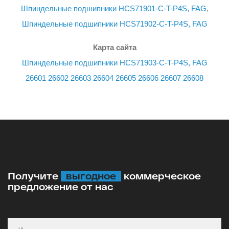
Шпиндельные подшипники HCS71901-C-T-P4S, FAG
,
Шпиндельные подшипники HCS71902-C-T-P4S, FAG
Карта сайта
Шпиндельные подшипники HCS71903-C-T-P4S, FAG
26601
26602
26603
26604
26605
26606
26607
26608
Получите
выгодное
коммерческое
предложение от нас