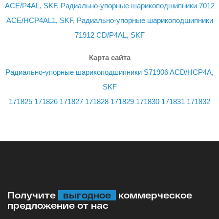
ACE/P4AL, SKF
,
Радиально-упорные шарикоподшипники 7012
ACE/HCP4AL1, SKF
,
Радиально-упорные шарикоподшипники
71912 CD/P4AL, SKF
Карта сайта
Радиально-упорные шарикоподшипники S71906 ACD/HCP4A,
SKF
171825
171826
171827
171828
171829
171830
171831
171832
Получите
выгодное
коммерческое
предложение от нас