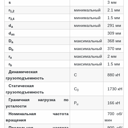
s
3 мм
r
минимальный
2.1 мм
1,2
r
минимальный
1.5 мм
3,4
d
минимальный
291 мм
a
d
309 мм
as
D
максимальный
368 мм
a
D
максимальный
370 мм
b
r
максимальный
2 мм
a
r
максимальный
1.5 мм
b
Динамическая
C
880 кН
грузоподъемность
Статическая
C
1730 кН
0
грузоподъемность
Граничная нагрузка по
P
166 кН
u
усталости
Номинальная частота
700 об/
вращения
мин
Предельная частота
900 об/