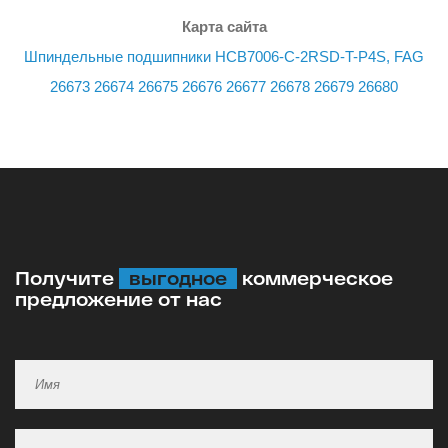
Карта сайта
Шпиндельные подшипники HCB7006-C-2RSD-T-P4S, FAG
26673
26674
26675
26676
26677
26678
26679
26680
Получите
выгодное
коммерческое
предложение от нас