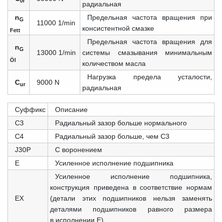
0r
радиальная
n
Предельная частота вращения при
G
11000 1/min
консистентной смазке
Fett
Предельная частота вращения для
n
G
13000 1/min
системы смазывания минимальным
Öl
количеством масла
Нагрузка предела усталости,
C
9000 N
ur
радиальная
Суффикс
Описание
С3
Радиальный зазор больше нормального
C4
Радиальный зазор больше, чем C3
J30P
С воронением
E
Усиленное исполнение подшипника
Усиленное исполнение подшипника,
конструкция приведена в соответствие нормам
EX
(детали этих подшипников нельзя заменять
деталями подшипников равного размера
в исполнении E)