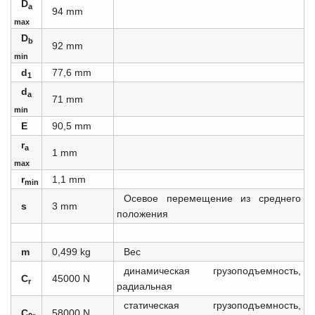
D
a
94 mm
max
D
b
92 mm
min
d
77,6 mm
1
d
a
71 mm
min
E
90,5 mm
r
a
1 mm
max
r
1,1 mm
min
Осевое перемещение из среднего
s
3 mm
положения
m
0,499 kg
Вес
динамическая грузоподъемность,
C
45000 N
r
радиальная
статическая грузоподъемность,
C
58000 N