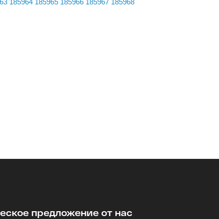
63
185964
185965
185966
185967
185968
ское предложение от нас