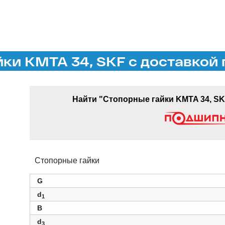
ки KMTA 34, SKF с доставкой 
Найти "Стопорные гайки KMTA 34, SK
Стопорные гайки
G
d
1
B
d
3