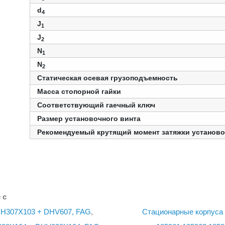
d
4
J
1
J
2
N
1
N
2
Статическая осевая грузоподъемность
Масса стопорной гайки
Соответствующий гаечный ключ
Размер установочного винта
Рекомендуемый крутящий момент затяжки установо
 с
+ H307X103 + DHV607, FAG
,
Стационарные корпуса 