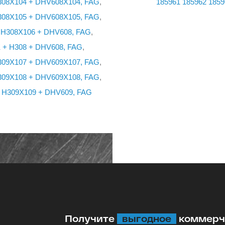
H308X104 + DHV608X104, FAG
,
185961
185962
1859
H308X105 + DHV608X105, FAG
,
+ H308X106 + DHV608, FAG
,
 + H308 + DHV608, FAG
,
H309X107 + DHV609X107, FAG
,
H309X108 + DHV609X108, FAG
,
+ H309X109 + DHV609, FAG
Получите
выгодное
коммерче