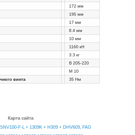
172 мм
195 мм
17 мм
8.4 мм
10 мм
1160 кН
3.3 кг
B 205-220
M 10
чного винта
35 Нм
Карта сайта
SNV100-F-L + 1309K + H309 + DHV609, FAG