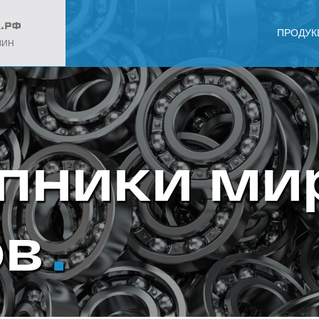
ПРОДУК
ЗИН
пники ми
ов
.