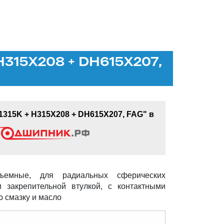
H315X208 + DH615X207,
1315K + H315X208 + DH615X207, FAG" в
ъемные, для радиальных сферических
 закрепительной втулкой, с контактными
ю смазку и масло