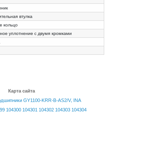
пник
ительная втулка
е кольцо
тное уплотнение с двумя кромками
а
Карта сайта
одшипники GY1100-KRR-B-AS2/V, INA
99
104300
104301
104302
104303
104304