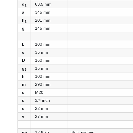
d
63,5 mm
1
a
345 mm
h
201 mm
1
g
145 mm
b
100 mm
c
35 mm
D
160 mm
g
15 mm
3
h
100 mm
m
290 mm
s
M20
s
3/4 inch
u
22 mm
v
27 mm
m
12,8 kg
Вес, корпус