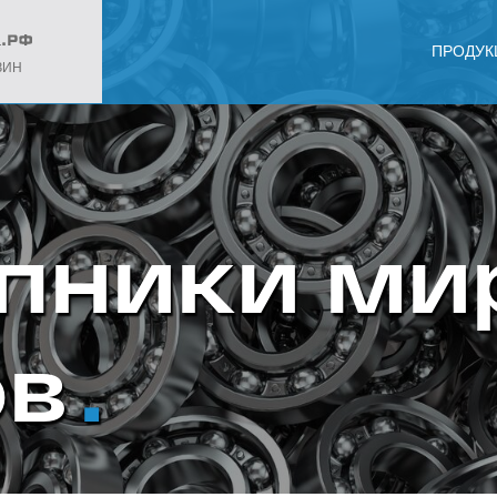
ПРОДУК
ЗИН
пники ми
ов
.