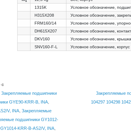
1
1315K
Условное обозначение, подши
H315X208
Условное обозначение, закреп
FRM160/14
Условное обозначение, упорно
DH615X207
Условное обозначение, контак
DKV160
Условное обозначение, крышк
SNV160-F-L
Условное обозначение, корпус
 с
,
Закрепляемые подшипники
Закрепляемые п
ики GYE90-KRR-B, INA
,
104297
104298
1042
S2/V, INA
,
Закрепляемые
ляемые подшипники GY1012-
 GY1014-KRR-B-AS2/V, INA
,