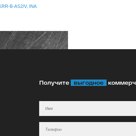
KRR-B-AS2/V, INA
Получите
выгодное
коммерче