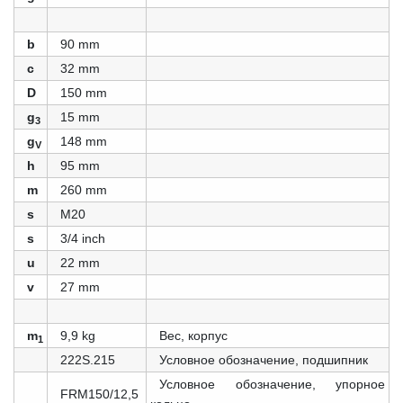
b
90 mm
c
32 mm
D
150 mm
g
15 mm
3
g
148 mm
V
h
95 mm
m
260 mm
s
M20
s
3/4 inch
u
22 mm
v
27 mm
m
9,9 kg
Вес, корпус
1
222S.215
Условное обозначение, подшипник
Условное обозначение, упорное
FRM150/12,5