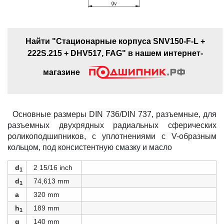
Найти "Стационарные корпуса SNV150-F-L +
222S.215 + DHV517, FAG" в нашем интернет-
магазине
Основные размеры DIN 736/DIN 737, разъемные, для
разъемных двухрядных радиальных сферических
роликоподшипников, с уплотнениями с V-образным
кольцом, под консистентную смазку и масло
d
2 15/16 inch
1
d
74,613 mm
1
a
320 mm
h
189 mm
1
g
140 mm