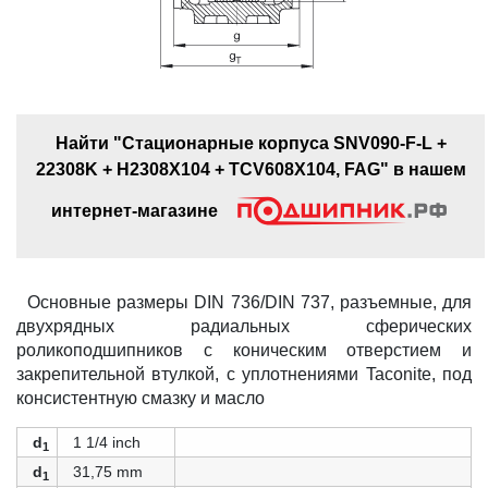
Найти "Стационарные корпуса SNV090-F-L +
22308K + H2308X104 + TCV608X104, FAG" в нашем
интернет-магазине
Основные размеры DIN 736/DIN 737, разъемные, для
двухрядных радиальных сферических
роликоподшипников с коническим отверстием и
закрепительной втулкой, с уплотнениями Taconite, под
консистентную смазку и масло
d
1 1/4 inch
1
d
31,75 mm
1