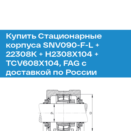
Купить Стационарные
корпуса SNV090-F-L +
22308K + H2308X104 +
TCV608X104, FAG с
доставкой по России