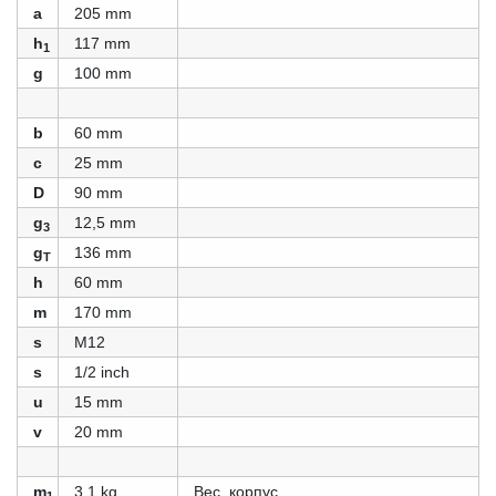
a
205 mm
h
117 mm
1
g
100 mm
b
60 mm
c
25 mm
D
90 mm
g
12,5 mm
3
g
136 mm
T
h
60 mm
m
170 mm
s
M12
s
1/2 inch
u
15 mm
v
20 mm
m
3,1 kg
Вес, корпус
1