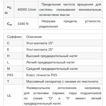
Предельная частота вращения для
n
G
40000 1/min
системы смазывания минимальным
Öl
количеством масла
Нагрузка предела усталости,
C
1040 N
ur
радиальная
Суффикс
Описание
С
Угол контакта 15°
E
Угол контакта 25°
H
Высокий предварительный натяг
L
Легкий предварительный натяг
M
Средний предварительный натяг
P4S
Класс точности P4S
T
Массивный сепаратор с окнами из текстолита
Универсальное исполнение, например,
для установки парами; пары подшипников
UL
по схеме "O" и "X" имеют легкий
предварительный натяг