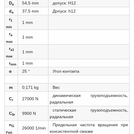
D
54,5 mm
допуск: Н12
a
d
37,5 mm
Допуск: h12
a
r
1
1 mm
min
r
a
1 mm
max
r
a1
1 mm
max
r
1 mm
min
α
25 °
Угол контакта
m
0,171 kg
Вес
динамическая грузоподъемность,
C
27000 N
r
радиальная
статическая грузоподъемность,
C
9900 N
0r
радиальная
n
Предельная частота вращения при
G
26000 1/min
консистентной смазке
Fett