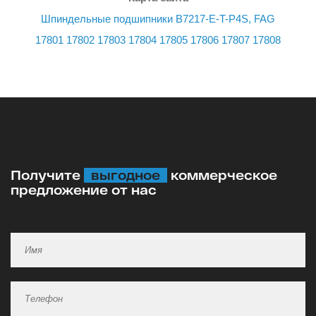
Шпиндельные подшипники B7217-E-T-P4S, FAG
17801
17802
17803
17804
17805
17806
17807
17808
Получите
выгодное
коммерческое
предложение от нас