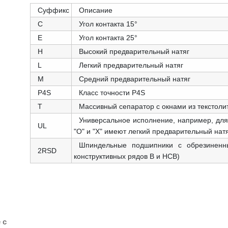
Суффикс
Описание
С
Угол контакта 15°
E
Угол контакта 25°
H
Высокий предварительный натяг
L
Легкий предварительный натяг
M
Средний предварительный натяг
P4S
Класс точности P4S
T
Массивный сепаратор с окнами из текстоли
Универсальное исполнение, например, для
UL
"O" и "X" имеют легкий предварительный нат
Шпиндельные подшипники с обрезиненн
2RSD
конструктивных рядов B и HCB)
 с