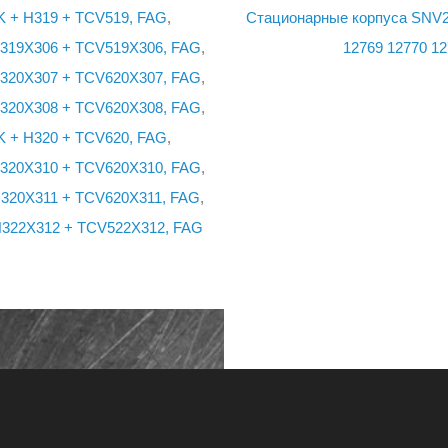
K + H319 + TCV519, FAG
,
Стационарные корпуса SNV2
H319X306 + TCV519X306, FAG
,
12769
12770
12
H320X307 + TCV620X307, FAG
,
H320X308 + TCV620X308, FAG
,
K + H320 + TCV620, FAG
,
H320X310 + TCV620X310, FAG
,
H320X311 + TCV620X311, FAG
,
H322X312 + TCV522X312, FAG