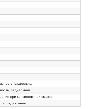
емность, радиальная
ность, радиальная
щения при консистентной смазке
сти, радиальная