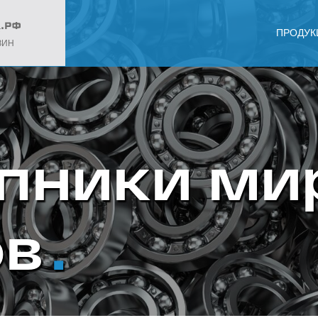
ПРОДУК
ЗИН
пники ми
ов
.