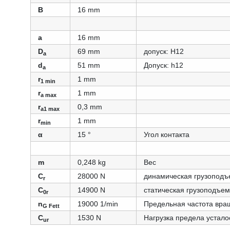
B
16 mm
a
16 mm
D
69 mm
допуск: Н12
a
d
51 mm
Допуск: h12
a
r
1 mm
1 min
r
1 mm
a max
r
0,3 mm
a1 max
r
1 mm
min
α
15 °
Угол контакта
m
0,248 kg
Вес
C
28000 N
динамическая грузоподъ
r
C
14900 N
статическая грузоподъем
0r
n
19000 1/min
Предельная частота вра
G Fett
C
1530 N
Нагрузка предела устало
ur