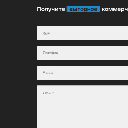
Получите
выгодное
коммерче