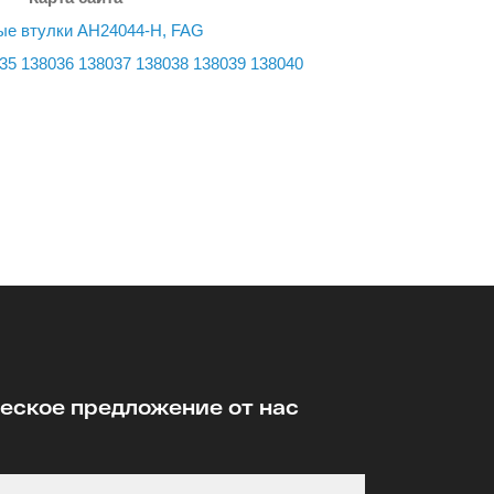
ые втулки AH24044-H, FAG
35
138036
138037
138038
138039
138040
ское предложение от нас