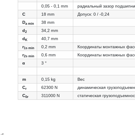
0,05 - 0,1 mm
радиальный зазор подшипни
C
18 mm
Допуск: 0 / -0,24
D
38 mm
a min
d
34,2 mm
2
d
40,7 mm
K
r
0,2 mm
Координаты монтажных фас
1s min
r
0,6 mm
Координаты монтажных фас
2s min
α
3 °
m
0,15 kg
Вес
C
62300 N
динамическая грузоподъемн
r
C
311000 N
статическая грузоподъемнос
0r
 с