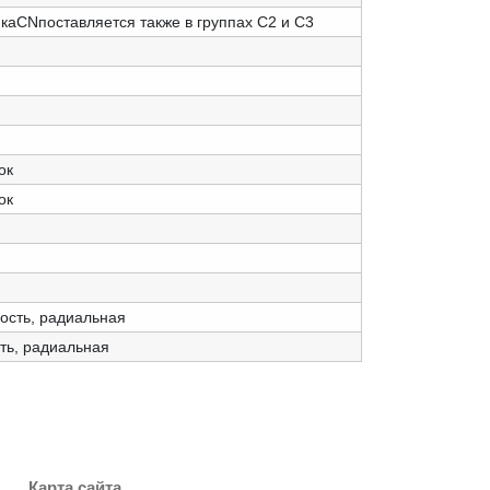
каCNпоставляется также в группах C2 и C3
ок
ок
ость, радиальная
ть, радиальная
Карта сайта