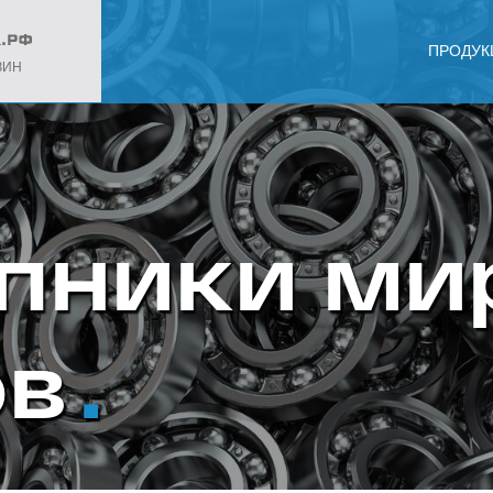
ПРОДУК
ЗИН
пники ми
ов
.