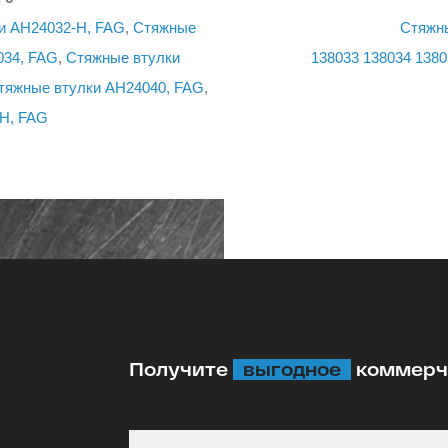
и AH24032-H, FAG
,
Стяжные
Стяжн
034, FAG
,
Стяжные втулки
138033
138034
1380
тяжные втулки AH24040, FAG
,
H, FAG
Получите
выгодное
коммерче