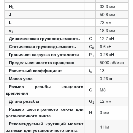
H
33.3 мм
1
J
50.8 мм
L
73 мм
s
18.3 мм
1
Динамическая грузоподъемность
C
12.7 кН
Статическая грузоподъемность
C
6.6 кН
0
Граничная нагрузка по усталости
P
0.28 кН
u
Предельная частота вращения
5000 об/мин
Расчетный коэффициент
f
13
0
Масса узла
0.26 кг
Размер резьбы концевого
G
M8
крепления
Длина резьбы
G
12 мм
1
Размер шестигранного ключа для
Н
3 мм
установочного винта
Рекомендуемый крутящий момент
4 Нм
затяжки для установочного винта