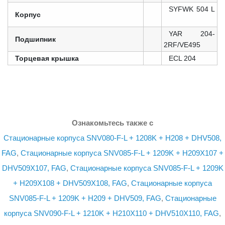
SYFWK 504 L
Корпус
YAR 204-
Подшипник
2RF/VE495
Торцевая крышка
ECL 204
Ознакомьтесь также с
Стационарные корпуса SNV080-F-L + 1208K + H208 + DHV508,
FAG
,
Стационарные корпуса SNV085-F-L + 1209K + H209X107 +
DHV509X107, FAG
,
Стационарные корпуса SNV085-F-L + 1209K
+ H209X108 + DHV509X108, FAG
,
Стационарные корпуса
SNV085-F-L + 1209K + H209 + DHV509, FAG
,
Стационарные
корпуса SNV090-F-L + 1210K + H210X110 + DHV510X110, FAG
,