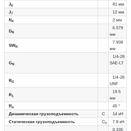
J
81 мм
6
J
12 мм
7
N
2 мм
4
6.579
D
N
мм
7.938
SW
N
мм
1/4-28
G
SAE-LT
N
1/4-28
R
G
UNF
19.5
R
1
мм
R
45 °
α
Динамическая грузоподъемность
C
14 кН
Статическая грузоподъемность
C
7.8 кН
0
0.335