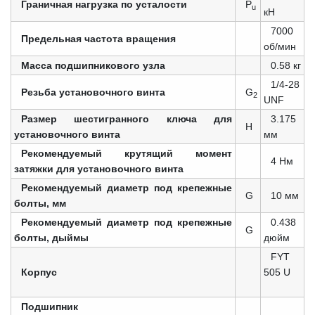
Граничная нагрузка по усталости
P
u
кН
7000
Предельная частота вращения
об/мин
Масса подшипникового узла
0.58 кг
1/4-28
Резьба установочного винта
G
2
UNF
Размер шестигранного ключа для
3.175
Н
установочного винта
мм
Рекомендуемый крутящий момент
4 Нм
затяжки для установочного винта
Рекомендуемый диаметр под крепежные
G
10 мм
болты, мм
Рекомендуемый диаметр под крепежные
0.438
G
болты, дыймы
дюйм
FYT
Корпус
505 U
Подшипник