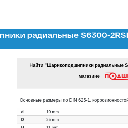
ники радиальные S6300-2RSR,
Найти "Шарикоподшипники радиальные S6
магазине
Основные размеры по DIN 625-1, коррозионностой
d
10 mm
D
35 mm
B
11 mm