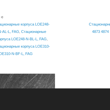
 с
ационарные корпуса LOE248-
Стационарн
-AL-L, FAG
,
Стационарные
4873
4874
рпуса LOE248-N-BL-L, FAG
,
ационарные корпуса LOE310-
OE310-N-BF-L, FAG