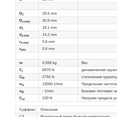
D
28,6 mm
2
D
30,8 mm
a max
d
18,1 mm
1
d
14,2 mm
a min
r
0,6 mm
a max
r
0,6 mm
min
m
0,058 kg
Вес
C
6870 N
динамическая грузо
r
C
2750 N
статическая грузоп
0r
n
15000 1/min
Предельная частот
G
n
- 1/min
Базовая тепловая ч
B
C
230 N
Нагрузка предела у
ur
Суффикс
Описание
C3
Радиальный зазор больше нормального