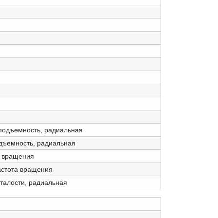
подъемность, радиальная
одъемность, радиальная
а вращения
астота вращения
сталости, радиальная