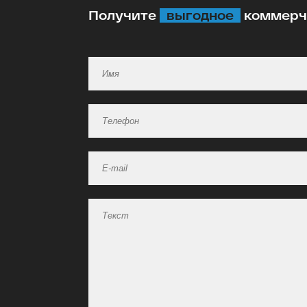
Получите
выгодное
коммерче