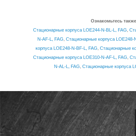
Ознакомьтесь также
Стационарные корпуса LOE244-N-BL-L, FAG
,
Ст
N-AF-L, FAG
,
Стационарные корпуса LOE248-N
корпуса LOE248-N-BF-L, FAG
,
Стационарные ко
Стационарные корпуса LOE310-N-AF-L, FAG
,
Ст
N-AL-L, FAG
,
Стационарные корпуса L