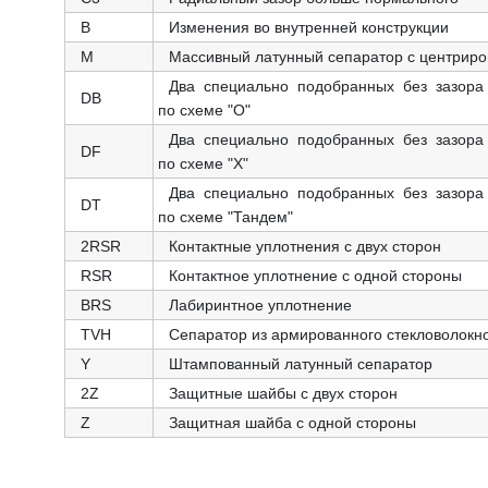
B
Изменения во внутренней конструкции
M
Массивный латунный сепаратор с центриро
Два специально подобранных без зазора
DB
по схеме "О"
Два специально подобранных без зазора
DF
по схеме "X"
Два специально подобранных без зазора
DT
по схеме "Тандем"
2RSR
Контактные уплотнения с двух сторон
RSR
Контактное уплотнение с одной стороны
BRS
Лабиринтное уплотнение
TVH
Сепаратор из армированного стекловолок
Y
Штампованный латунный сепаратор
2Z
Защитные шайбы с двух сторон
Z
Защитная шайба с одной стороны