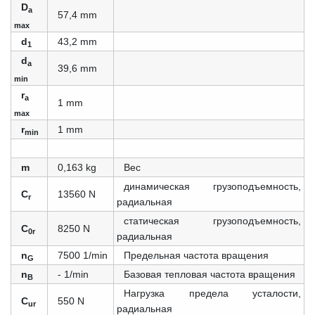
D
a
57,4 mm
max
d
43,2 mm
1
d
a
39,6 mm
min
r
a
1 mm
max
r
1 mm
min
m
0,163 kg
Вес
динамическая грузоподъемность,
C
13560 N
r
радиальная
статическая грузоподъемность,
C
8250 N
0r
радиальная
n
7500 1/min
Предельная частота вращения
G
n
- 1/min
Базовая тепловая частота вращения
B
Нагрузка предела усталости,
C
550 N
ur
радиальная