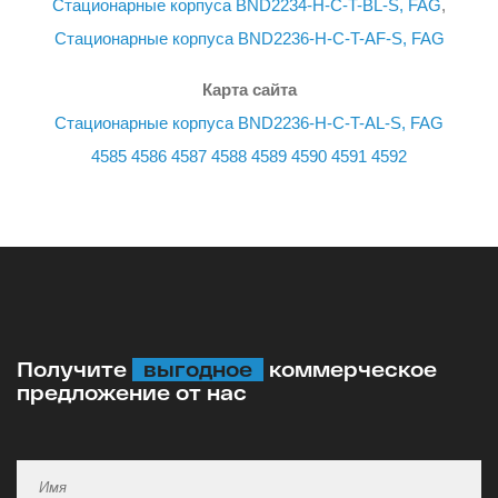
Стационарные корпуса BND2234-H-C-T-BL-S, FAG
,
Стационарные корпуса BND2236-H-C-T-AF-S, FAG
Карта сайта
Стационарные корпуса BND2236-H-C-T-AL-S, FAG
4585
4586
4587
4588
4589
4590
4591
4592
Получите
выгодное
коммерческое
предложение от нас