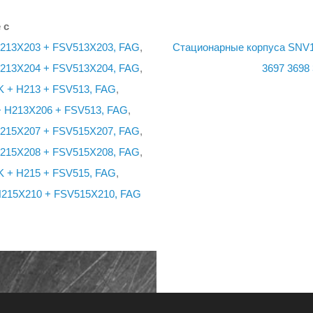
 с
H213X203 + FSV513X203, FAG
,
Стационарные корпуса SNV1
H213X204 + FSV513X204, FAG
,
3697
3698
K + H213 + FSV513, FAG
,
+ H213X206 + FSV513, FAG
,
H215X207 + FSV515X207, FAG
,
H215X208 + FSV515X208, FAG
,
K + H215 + FSV515, FAG
,
H215X210 + FSV515X210, FAG