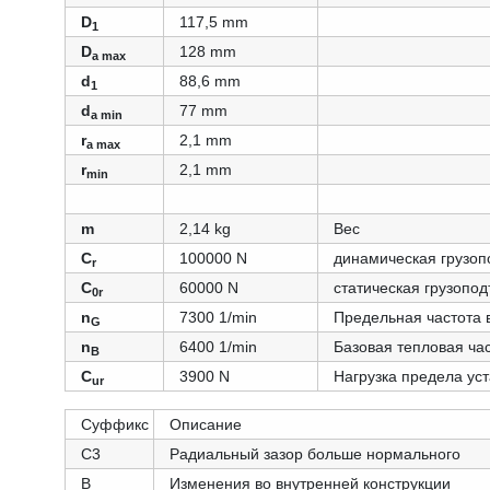
D
117,5 mm
1
D
128 mm
a max
d
88,6 mm
1
d
77 mm
a min
r
2,1 mm
a max
r
2,1 mm
min
m
2,14 kg
Вес
C
100000 N
динамическая грузоп
r
C
60000 N
статическая грузопо
0r
n
7300 1/min
Предельная частота
G
n
6400 1/min
Базовая тепловая ча
B
C
3900 N
Нагрузка предела ус
ur
Суффикс
Описание
C3
Радиальный зазор больше нормального
B
Изменения во внутренней конструкции