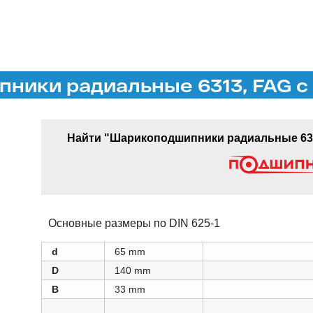
ники радиальные 6313, FAG с 
Найти "Шарикоподшипники радиальные 631
Основные размеры по DIN 625-1
d
65 mm
D
140 mm
B
33 mm