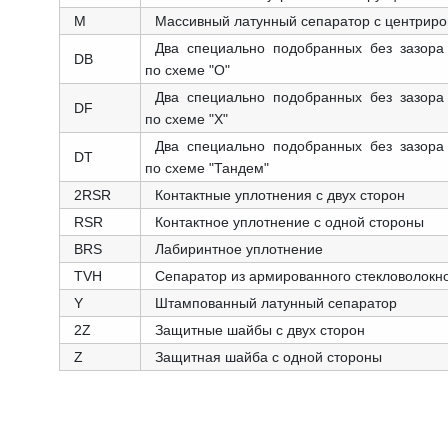
M
Массивный латунный сепаратор с центриро
Два специально подобранных без зазора
DB
по схеме "О"
Два специально подобранных без зазора
DF
по схеме "X"
Два специально подобранных без зазора
DT
по схеме "Тандем"
2RSR
Контактные уплотнения с двух сторон
RSR
Контактное уплотнение с одной стороны
BRS
Лабиринтное уплотнение
TVH
Сепаратор из армированного стекловолок
Y
Штампованный латунный сепаратор
2Z
Защитные шайбы с двух сторон
Z
Защитная шайба с одной стороны