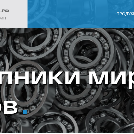
ПРОДУК
ЗИН
пники ми
ов
.