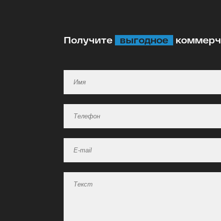
Получите
выгодное
коммерче