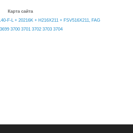
Карта сайта
40-F-L + 20216K + H216X211 + FSV516X211, FAG
3699
3700
3701
3702
3703
3704