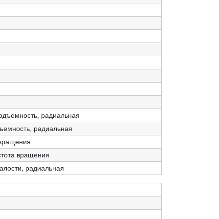
одъемность, радиальная
дъемность, радиальная
 вращения
стота вращения
талости, радиальная