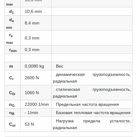
max
d
10,6 mm
1
d
a
8,4 mm
min
r
a
0,3 mm
max
r
0,3 mm
min
m
0,0080 kg
Вес
динамическая грузоподъемность,
C
2600 N
r
радиальная
статическая грузоподъемность,
C
1060 N
0r
радиальная
n
22000 1/min
Предельная частота вращения
G
n
- 1/min
Базовая тепловая частота вращения
B
Нагрузка предела усталости,
C
53 N
ur
радиальная