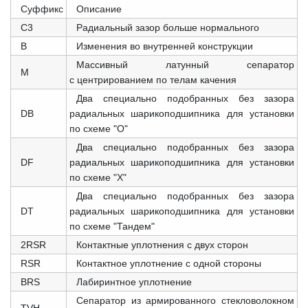
Суффикс
Описание
C3
Радиальный зазор больше нормального
B
Изменения во внутренней конструкции
Массивный латунный сепаратор
M
с центрированием по телам качения
Два специально подобранных без зазора
DB
радиальных шарикоподшипника для установки
по схеме "О"
Два специально подобранных без зазора
DF
радиальных шарикоподшипника для установки
по схеме "X"
Два специально подобранных без зазора
DT
радиальных шарикоподшипника для установки
по схеме "Тандем"
2RSR
Контактные уплотнения с двух сторон
RSR
Контактное уплотнение с одной стороны
BRS
Лабиринтное уплотнение
Сепаратор из армированного стекловолокном