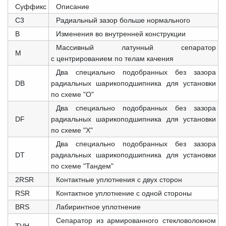
Суффикс
Описание
C3
Радиальный зазор больше нормального
B
Изменения во внутренней конструкции
Массивный латунный сепаратор
M
с центрированием по телам качения
Два специально подобранных без зазора
DB
радиальных шарикоподшипника для установки
по схеме "О"
Два специально подобранных без зазора
DF
радиальных шарикоподшипника для установки
по схеме "X"
Два специально подобранных без зазора
DT
радиальных шарикоподшипника для установки
по схеме "Тандем"
2RSR
Контактные уплотнения с двух сторон
RSR
Контактное уплотнение с одной стороны
BRS
Лабиринтное уплотнение
Сепаратор из армированного стекловолокном