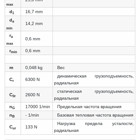
max
d
16,7 mm
1
d
a
14,2 mm
min
r
a
0,6 mm
max
r
0,6 mm
min
m
0,048 kg
Вес
динамическая грузоподъемность,
C
6300 N
r
радиальная
статическая грузоподъемность,
C
2600 N
0r
радиальная
n
17000 1/min
Предельная частота вращения
G
n
- 1/min
Базовая тепловая частота вращения
B
Нагрузка предела усталости,
C
133 N
ur
радиальная