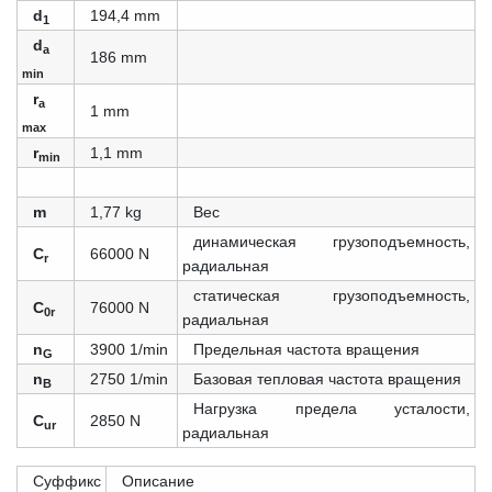
d
194,4 mm
1
d
a
186 mm
min
r
a
1 mm
max
r
1,1 mm
min
m
1,77 kg
Вес
динамическая грузоподъемность,
C
66000 N
r
радиальная
статическая грузоподъемность,
C
76000 N
0r
радиальная
n
3900 1/min
Предельная частота вращения
G
n
2750 1/min
Базовая тепловая частота вращения
B
Нагрузка предела усталости,
C
2850 N
ur
радиальная
Суффикс
Описание