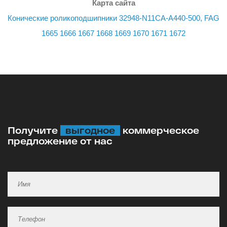
Карта сайта
Конические роликоподшипники 32948-N11CA-A440-500, FAG
1665
1666
1667
1668
1669
1670
1671
1672
Получите
выгодное
коммерческое
предложение от нас