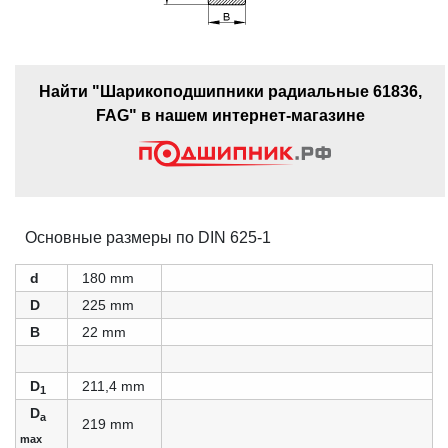
Найти "Шарикоподшипники радиальные 61836,
FAG" в нашем интернет-магазине
Основные размеры по DIN 625-1
d
180 mm
D
225 mm
B
22 mm
D
211,4 mm
1
D
a
219 mm
max