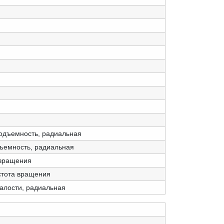
одъемность, радиальная
дъемность, радиальная
 вращения
стота вращения
талости, радиальная