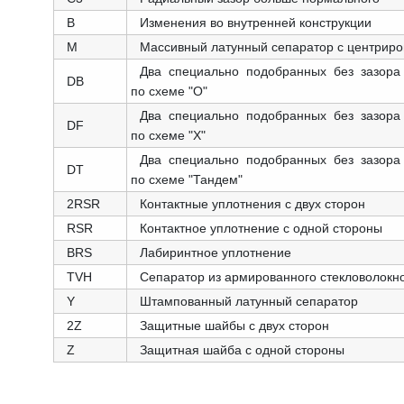
B
Изменения во внутренней конструкции
M
Массивный латунный сепаратор с центриро
Два специально подобранных без зазора
DB
по схеме "О"
Два специально подобранных без зазора
DF
по схеме "X"
Два специально подобранных без зазора
DT
по схеме "Тандем"
2RSR
Контактные уплотнения с двух сторон
RSR
Контактное уплотнение с одной стороны
BRS
Лабиринтное уплотнение
TVH
Сепаратор из армированного стекловолок
Y
Штампованный латунный сепаратор
2Z
Защитные шайбы с двух сторон
Z
Защитная шайба с одной стороны