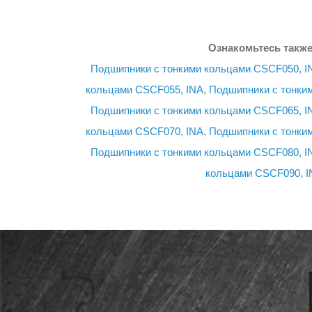
Ознакомьтесь также
Подшипники с тонкими кольцами CSCF050, I
кольцами CSCF055, INA
,
Подшипники с тонки
Подшипники с тонкими кольцами CSCF065, I
кольцами CSCF070, INA
,
Подшипники с тонки
Подшипники с тонкими кольцами CSCF080, I
кольцами CSCF090, I