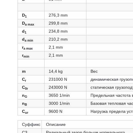
D
276,3 mm
1
D
299,8 mm
a max
d
234,8 mm
1
d
210,2 mm
a min
r
2,1 mm
a max
r
2,1 mm
min
m
14,4 kg
Вес
C
231000 N
динамическая грузоп
r
C
243000 N
статическая грузопо
0r
n
3650 1/min
Предельная частота
G
n
3000 1/min
Базовая тепловая ча
B
C
9600 N
Нагрузка предела ус
ur
Суффикс
Описание
C3
Радиальный зазор больше нормального