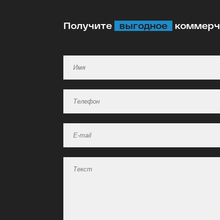
Получите
выгодное
коммерче