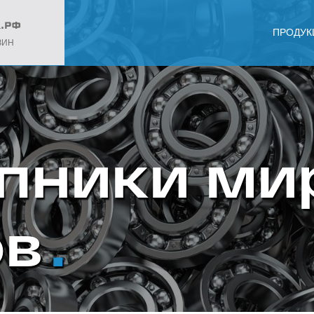
ПРОДУК
ЗИН
пники ми
ов
.