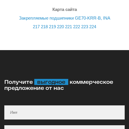
Карта сайта
Закрепляемые подшипники GE70-KRR-B, INA
217
218
219
220
221
222
223
224
Получите
выгодное
коммерческое
предложение от нас