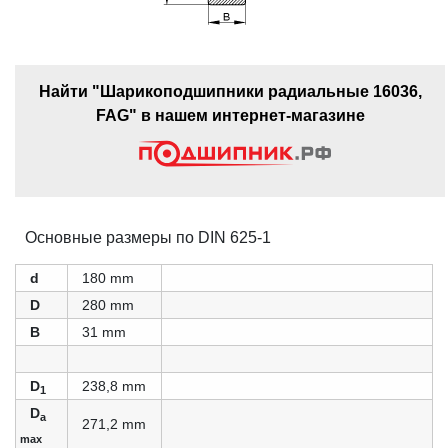
Найти "Шарикоподшипники радиальные 16036,
FAG" в нашем интернет-магазине
Основные размеры по DIN 625-1
d
180 mm
D
280 mm
B
31 mm
D
238,8 mm
1
D
a
271,2 mm
max