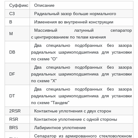
Суффикс
Описание
C3
Радиальный зазор больше нормального
B
Изменения во внутренней конструкции
Массивный латунный сепаратор
M
с центрированием по телам качения
Два специально подобранных без зазора
DB
радиальных шарикоподшипника для установки
по схеме "О"
Два специально подобранных без зазора
DF
радиальных шарикоподшипника для установки
по схеме "X"
Два специально подобранных без зазора
DT
радиальных шарикоподшипника для установки
по схеме "Тандем"
2RSR
Контактные уплотнения с двух сторон
RSR
Контактное уплотнение с одной стороны
BRS
Лабиринтное уплотнение
Сепаратор из армированного стекловолокном