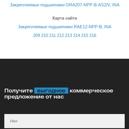
Закрепляемые подшипники GRA207-NPP-B-AS2/V, INA
Карта сайта
Закрепляемые подшипники RAE12-NPP-B, INA
209
210
211
212
213
214
215
216
Получите
выгодное
коммерческое
предложение от нас