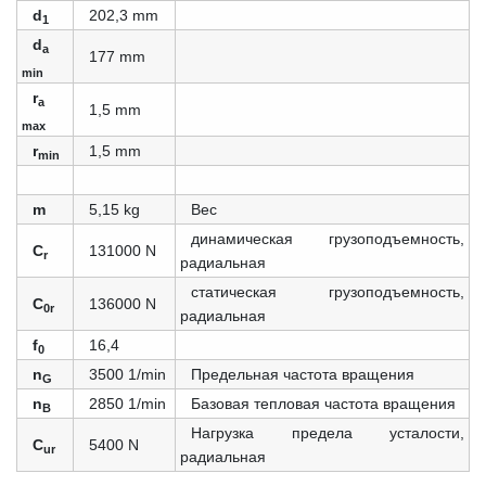
d
202,3 mm
1
d
a
177 mm
min
r
a
1,5 mm
max
r
1,5 mm
min
m
5,15 kg
Вес
динамическая грузоподъемность,
C
131000 N
r
радиальная
статическая грузоподъемность,
C
136000 N
0r
радиальная
f
16,4
0
n
3500 1/min
Предельная частота вращения
G
n
2850 1/min
Базовая тепловая частота вращения
B
Нагрузка предела усталости,
C
5400 N
ur
радиальная