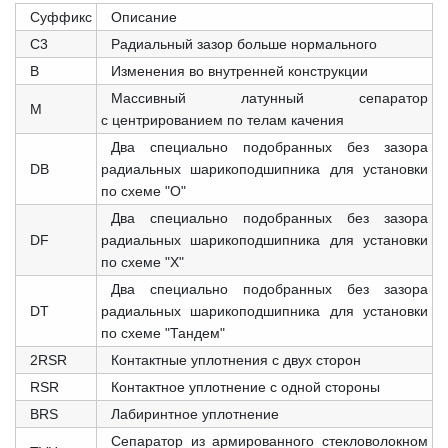
Суффикс
Описание
C3
Радиальный зазор больше нормального
B
Изменения во внутренней конструкции
Массивный латунный сепаратор
M
с центрированием по телам качения
Два специально подобранных без зазора
DB
радиальных шарикоподшипника для установки
по схеме "О"
Два специально подобранных без зазора
DF
радиальных шарикоподшипника для установки
по схеме "X"
Два специально подобранных без зазора
DT
радиальных шарикоподшипника для установки
по схеме "Тандем"
2RSR
Контактные уплотнения с двух сторон
RSR
Контактное уплотнение с одной стороны
BRS
Лабиринтное уплотнение
Сепаратор из армированного стекловолокном