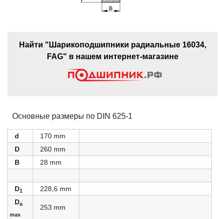
Найти "Шарикоподшипники радиальные 16034,
FAG" в нашем интернет-магазине
Основные размеры по DIN 625-1
d
170 mm
D
260 mm
B
28 mm
D
228,6 mm
1
D
a
253 mm
max