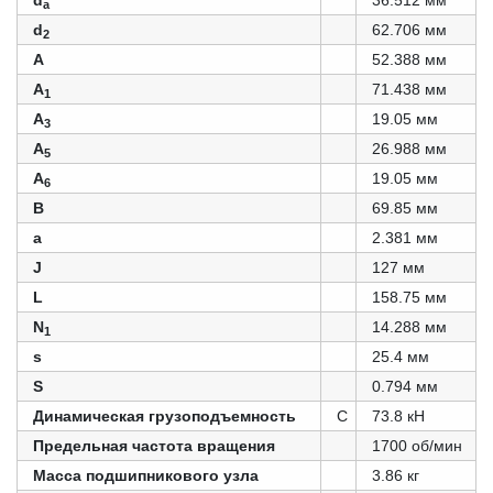
d
36.512 мм
a
d
62.706 мм
2
A
52.388 мм
A
71.438 мм
1
A
19.05 мм
3
A
26.988 мм
5
A
19.05 мм
6
B
69.85 мм
a
2.381 мм
J
127 мм
L
158.75 мм
N
14.288 мм
1
s
25.4 мм
S
0.794 мм
Динамическая грузоподъемность
C
73.8 кН
Предельная частота вращения
1700 об/мин
Масса подшипникового узла
3.86 кг