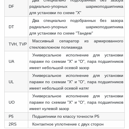
Два специально подобранных без зазора
DF
радиально-упорных шарикоподшипника
для установки по схеме "X"
Два специально подобранных без зазора
DT
радиально-упорных шарикоподшипника
для установки по схеме "Тандем"
Массивный сепаратор из армированного
TVH,
TVP
стекловолокном полиамида
Универсальное исполнение для установки
UA
парами по схемам "X" и "О", пара подшипников
имеет небольшой осевой зазор
Универсальное исполнение для установки
UL
парами по схемам "X" и "О", пара подшипников
имеет небольшой осевой натяг
Универсальное исполнение для установки
UO
парами по схемам "X" и "О", пара подшипников
имеет нулевой зазор
P5
Подшипники по классу точности P5
2RS
Контактное уплотнение с двух сторон