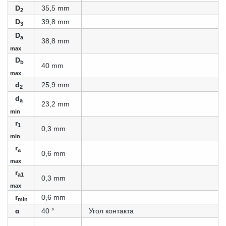
D
35,5 mm
2
D
39,8 mm
3
D
a
38,8 mm
max
D
b
40 mm
max
d
25,9 mm
2
d
a
23,2 mm
min
r
1
0,3 mm
min
r
a
0,6 mm
max
r
a1
0,3 mm
max
r
0,6 mm
min
α
40 °
Угол контакта