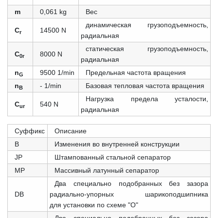
m
0,061 kg
Вес
динамическая грузоподъемность,
C
14500 N
r
радиальная
статическая грузоподъемность,
C
8000 N
0r
радиальная
n
9500 1/min
Предельная частота вращения
G
n
- 1/min
Базовая тепловая частота вращения
B
Нагрузка предела усталости,
C
540 N
ur
радиальная
Суффикс
Описание
B
Изменения во внутренней конструкции
JP
Штампованный стальной сепаратор
MP
Массивный латунный сепаратор
Два специально подобранных без зазора
DB
радиально-упорных шарикоподшипника
для установки по схеме "О"