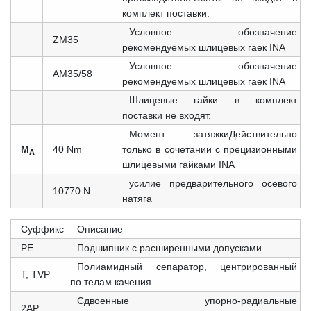
комплект поставки.
Условное обозначение
ZM35
рекомендуемых шлицевых гаек INA
Условное обозначение
AM35/58
рекомендуемых шлицевых гаек INA
Шлицевые гайки в комплект
поставки не входят.
Момент затяжкиДействительно
M
40 Nm
только в сочетании с прецизионными
A
шлицевыми гайками INA
усилие предварительного осевого
10770 N
натяга
Суффикс
Описание
PE
Подшипник с расширенными допусками
Полиамидный сепаратор, центрированный
T, TVP
по телам качения
Сдвоенные упорно-радиальные
2AP