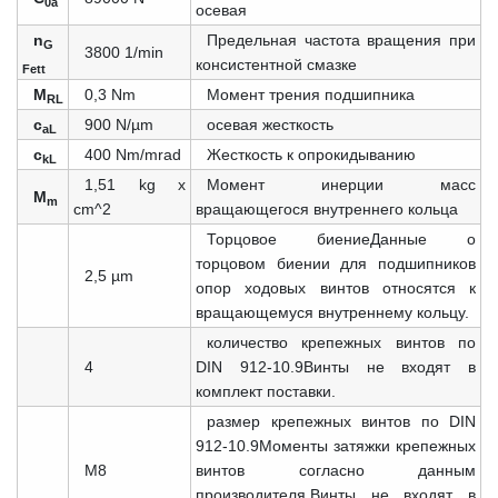
0a
осевая
n
Предельная частота вращения при
G
3800 1/min
консистентной смазке
Fett
M
0,3 Nm
Момент трения подшипника
RL
c
900 N/µm
осевая жесткость
aL
c
400 Nm/mrad
Жесткость к опрокидыванию
kL
1,51 kg x
Момент инерции масс
M
m
cm^2
вращающегося внутреннего кольца
Торцовое биениеДанные о
торцовом биении для подшипников
2,5 µm
опор ходовых винтов относятся к
вращающемуся внутреннему кольцу.
количество крепежных винтов по
4
DIN 912-10.9Винты не входят в
комплект поставки.
размер крепежных винтов по DIN
912-10.9Моменты затяжки крепежных
M8
винтов согласно данным
производителя.Винты не входят в