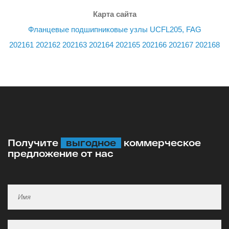
Карта сайта
Фланцевые подшипниковые узлы UCFL205, FAG
202161
202162
202163
202164
202165
202166
202167
202168
Получите
выгодное
коммерческое
предложение от нас