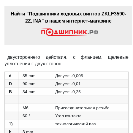
Найти "Подшипники ходовых винтов ZKLF3590-
2Z, INA" в нашем интернет-магазине
двустороннего действия, с фланцем, щелевые
уплотнения с двух сторон
d
35 mm
Допуск: -0,005
D
90 mm
Допуск: -0,01
B
34 mm
Допуск: -0,25
M6
Присоединительная резьба
60 °
Угол контакта
1)
технологический паз
b
3 mm