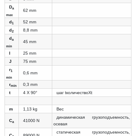
D
a
62 mm
max
d
52 mm
1
d
8,8 mm
2
d
a
45 mm
min
I
25 mm
J
75 mm
r
1
0,6 mm
min
r
0,3 mm
min
t
4 X 90°
шаг tколичествоXt
m
1,13 kg
Вес
динамическая грузоподъемность,
C
41000 N
a
осевая
статическая грузоподъемность,
C
89000 N