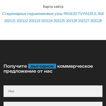
Карта сайта
Стационарные подшипниковые узлы PASE20-TV-FA125.5, INA
202121
202122
202123
202124
202125
202126
202127
202128
Получите
выгодное
коммерческое
предложение от нас