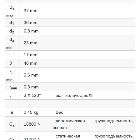
D
a
37 mm
max
d
30 mm
1
d
6,8 mm
2
d
a
23 mm
min
I
17 mm
J
48 mm
r
1
0,6 mm
min
r
0,3 mm
min
t
3 X 120°
шаг tколичествоXt
m
0,45 kg
Вес
динамическая грузоподъемность,
C
18800 N
a
осевая
статическая грузоподъемность,
C
31000 N