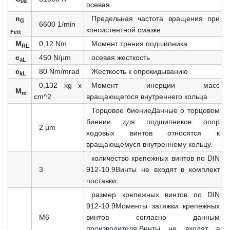
0a
осевая
n
Предельная частота вращения при
G
6600 1/min
консистентной смазке
Fett
M
0,12 Nm
Момент трения подшипника
RL
c
450 N/µm
осевая жесткость
aL
c
80 Nm/mrad
Жесткость к опрокидыванию
kL
0,132 kg x
Момент инерции масс
M
m
cm^2
вращающегося внутреннего кольца
Торцовое биениеДанные о торцовом
биении для подшипников опор
2 µm
ходовых винтов относятся к
вращающемуся внутреннему кольцу.
количество крепежных винтов по DIN
3
912-10.9Винты не входят в комплект
поставки.
размер крепежных винтов по DIN
912-10.9Моменты затяжки крепежных
M6
винтов согласно данным
производителя.Винты не входят в