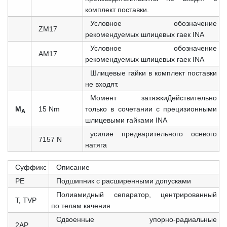
комплект поставки.
Условное обозначение
ZM17
рекомендуемых шлицевых гаек INA
Условное обозначение
AM17
рекомендуемых шлицевых гаек INA
Шлицевые гайки в комплект поставки
не входят.
Момент затяжкиДействительно
M
15 Nm
только в сочетании с прецизионными
A
шлицевыми гайками INA
усилие предварительного осевого
7157 N
натяга
Суффикс
Описание
PE
Подшипник с расширенными допусками
Полиамидный сепаратор, центрированный
T, TVP
по телам качения
Сдвоенные упорно-радиальные
2AP