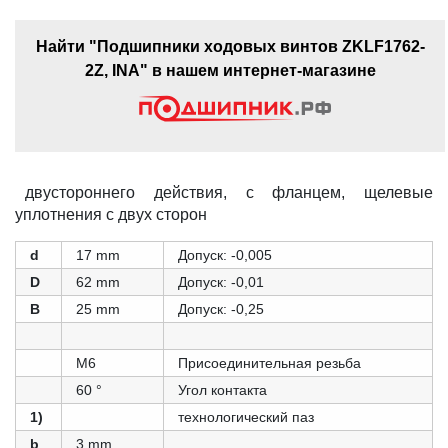
Найти "Подшипники ходовых винтов ZKLF1762-
2Z, INA" в нашем интернет-магазине
двустороннего действия, с фланцем, щелевые
уплотнения с двух сторон
d
17 mm
Допуск: -0,005
D
62 mm
Допуск: -0,01
B
25 mm
Допуск: -0,25
M6
Присоединительная резьба
60 °
Угол контакта
1)
технологический паз
b
3 mm