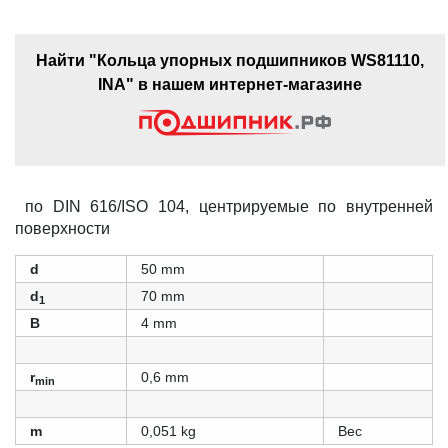
Найти "Кольца упорных подшипников WS81110,
INA" в нашем интернет-магазине
по DIN 616/ISO 104, центрируемые по внутренней
поверхности
d
50 mm
d
70 mm
1
B
4 mm
r
0,6 mm
min
m
0,051 kg
Вес