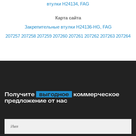
втулки H24134, FAG
Карта сайта
Закрепительные втулки H24136-HG, FAG
207257
207258
207259
207260
207261
207262
207263
207264
Получите
выгодное
коммерческое
предложение от нас