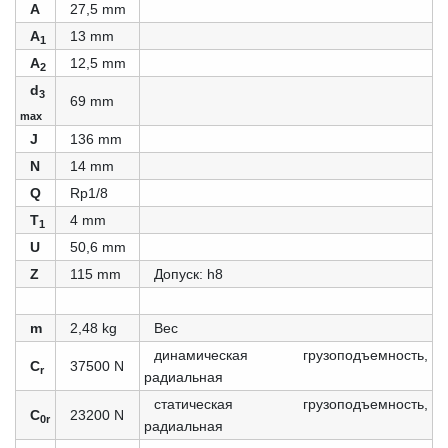
A
27,5 mm
A
13 mm
1
A
12,5 mm
2
d
3
69 mm
max
J
136 mm
N
14 mm
Q
Rp1/8
T
4 mm
1
U
50,6 mm
Z
115 mm
Допуск: h8
m
2,48 kg
Вес
динамическая грузоподъемность,
C
37500 N
r
радиальная
статическая грузоподъемность,
C
23200 N
0r
радиальная