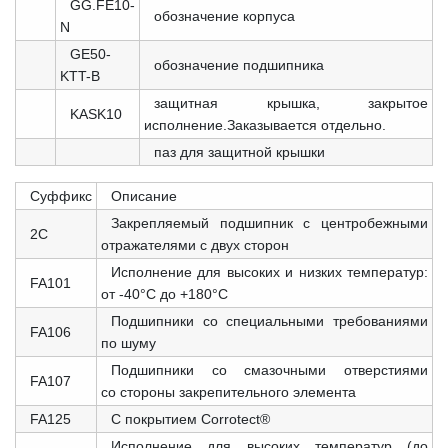
GG.FE10-
обозначение корпуса
N
GE50-
обозначение подшипника
KTT-B
защитная крышка, закрытое
KASK10
исполнение.Заказывается отдельно.
паз для защитной крышки
Суффикс
Описание
Закрепляемый подшипник с центробежными
2C
отражателями с двух сторон
Исполнение для высоких и низких температур:
FA101
от -40°C до +180°C
Подшипники со специальными требованиями
FA106
по шуму
Подшипники со смазочными отверстиями
FA107
со стороны закрепительного элемента
FA125
С покрытием Corrotect®
Исполнение для высоких температур (до