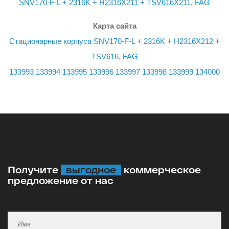
SNV170-F-L + 2316K + H2316X211 + TSV616X211, FAG
Карта сайта
Стационарные корпуса SNV170-F-L + 2316K + H2316X212 +
TSV616, FAG
133993
133994
133995
133996
133997
133998
133999
134000
Получите
выгодное
коммерческое
предложение от нас