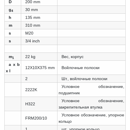
D
200 mm
g
30 mm
4
h
135 mm
m
310 mm
s
M20
s
3/4 inch
m
22 kg
Вес, корпус
1
a x b
12X10X375 mm
Войлочные полоски
x l
2
Шт., войлочные полоски
Условное обозначение,
2222K
подшипник
Условное обозначение,
H322
закрепительная втулка
Условное обозначение, упорное
FRM200/10
кольцо
1
шт., упорное кольцо