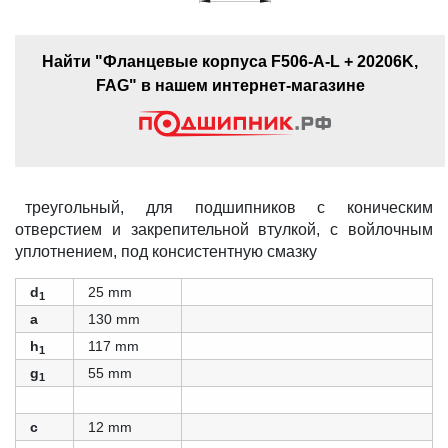
Найти "Фланцевые корпуса F506-A-L + 20206K,
FAG" в нашем интернет-магазине
треугольный, для подшипников с коническим
отверстием и закрепительной втулкой, с войлочным
уплотнением, под консистентную смазку
d
25 mm
1
a
130 mm
h
117 mm
1
g
55 mm
1
c
12 mm