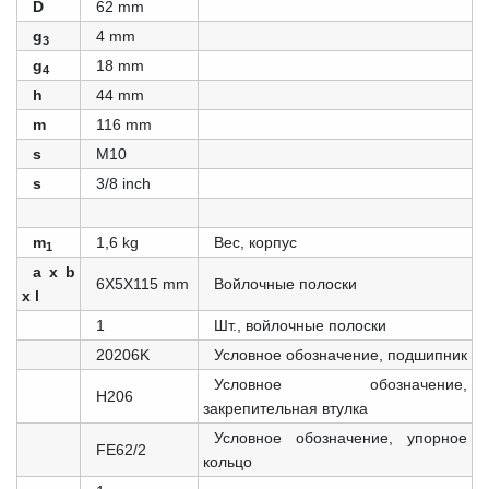
D
62 mm
g
4 mm
3
g
18 mm
4
h
44 mm
m
116 mm
s
M10
s
3/8 inch
m
1,6 kg
Вес, корпус
1
a x b
6X5X115 mm
Войлочные полоски
x l
1
Шт., войлочные полоски
20206K
Условное обозначение, подшипник
Условное обозначение,
H206
закрепительная втулка
Условное обозначение, упорное
FE62/2
кольцо